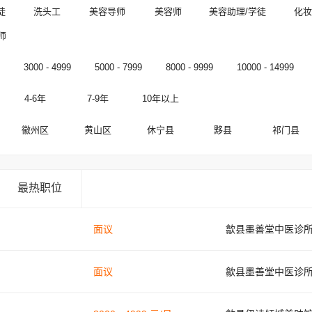
徒
洗头工
美容导师
美容师
美容助理/学徒
化妆
师
3000 - 4999
5000 - 7999
8000 - 9999
10000 - 14999
4-6年
7-9年
10年以上
徽州区
黄山区
休宁县
黟县
祁门县
最热职位
面议
歙县墨善堂中医诊
面议
歙县墨善堂中医诊