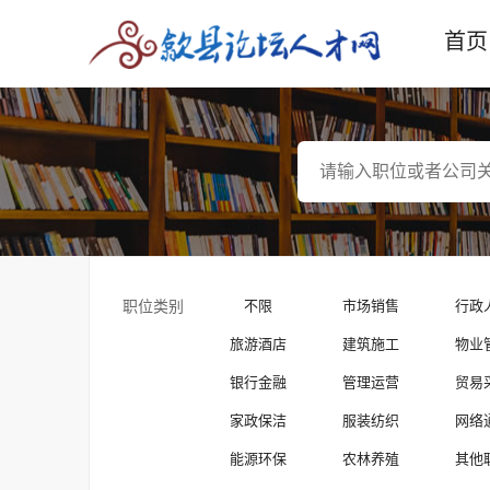
首页
职位类别
不限
市场销售
行政
旅游酒店
建筑施工
物业
银行金融
管理运营
贸易
家政保洁
服装纺织
网络
能源环保
农林养殖
其他