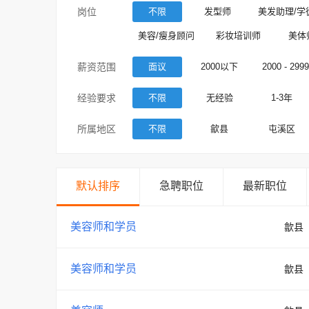
岗位
不限
发型师
美发助理/学
美容/瘦身顾问
彩妆培训师
美体
薪资范围
面议
2000以下
2000 - 2999
经验要求
不限
无经验
1-3年
所属地区
不限
歙县
屯溪区
默认排序
急聘职位
最新职位
美容师和学员
歙县
美容师和学员
歙县