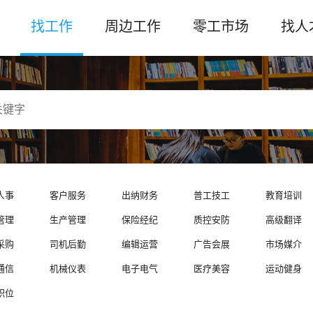
找工作
周边工作
零工市场
找人
人事
客户服务
出纳财务
普工技工
教育培训
管理
生产管理
保险经纪
质控安防
高级翻译
采购
司机后勤
编辑运营
广告会展
市场媒介
通信
机械仪表
电子电气
医疗美容
运动健身
职位